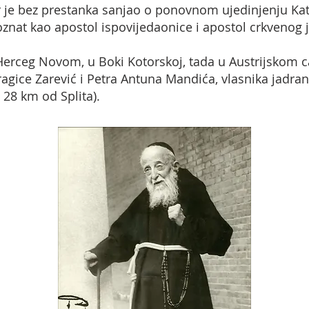
 je bez prestanka sanjao o ponovnom ujedinjenju Kato
oznat kao apostol ispovijedaonice i apostol crkvenog 
rceg Novom, u Boki Kotorskoj, tada u Austrijskom ca
ragice Zarević i Petra Antuna Mandića, vlasnika jadran
28 km od Splita).