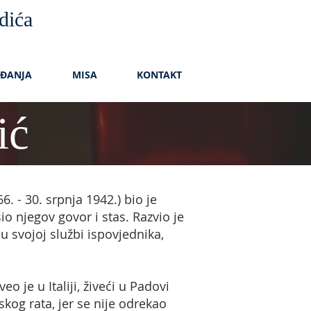
dića
AĐANJA
MISA
KONTAKT
ić
 - 30. srpnja 1942.) bio je
šio njegov govor i stas. Razvio je
svojoj službi ispovjednika,
eo je u Italiji, živeći u Padovi
kog rata, jer se nije odrekao