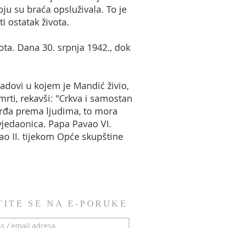
ju su braća opsluživala. To je
i ostatak života.
ota. Dana 30. srpnja 1942., dok
adovi u kojem je Mandić živio,
smrti, rekavši: "Crkva i samostan
osrđa prema ljudima, to mora
vjedaonica. Papa Pavao VI.
ao II. tijekom Opće skupštine
TITE SE NA E-PORUKE