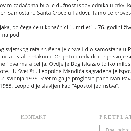
ovim zadaćama bila je dužnost ispovjednika u crkvi ko
eljen samostanu Santa Croce u Padovi. Tamo će provest
ka, od čega će u konačnici i umrijeti u 76. godini živ
e na pod.
 svjetskog rata srušena je crkva i dio samostana u P
onica ostali netaknuti. On je to predvidio prije svoje 
e i ova mala ćelija. Ovdje je Bog iskazao toliko mil
ote." U Svetištu Leopolda Mandića sagrađena je ispo
2. svibnja 1976. Svetim ga je proglasio papa Ivan Pav
1983. Leopold je slavljen kao "Apostol jedinstva".
KONTAKT
PRETPLA