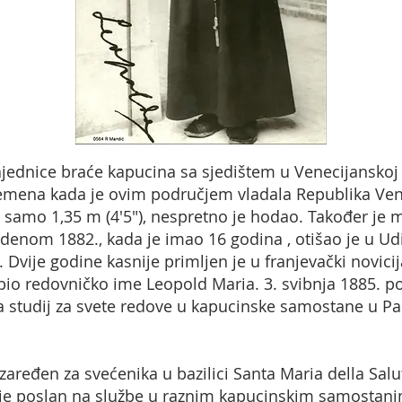
jednice braće kapucina sa sjedištem u Venecijanskoj 
vremena kada je ovim područjem vladala Republika Ven
d samo 1,35 m (4'5"), nespretno je hodao. Također je 
 studenom 1882., kada je imao 16 godina , otišao je u 
 Dvije godine kasnije primljen je u franjevački novici
bio redovničko ime Leopold Maria. 3. svibnja 1885. po
a studij za svete redove u kapucinske samostane u Pado
zaređen za svećenika u bazilici Santa Maria della Salu
e poslan na službe u raznim kapucinskim samostanim