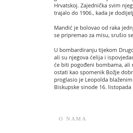
Hrvatskoj. Zajednička svim njeg
trajalo do 1906., kada je dodij
Mandić je bolovao od raka jednja
se pripremao za misu, srušio s
U bombardiranju tijekom Drugog
ali su njegova ćelija i ispovjeda
će biti pogođeni bombama, ali n
ostati kao spomenik Božje dobr
proglasio je Leopolda blaženim 
Biskupske sinode 16. listopada 
O NAMA