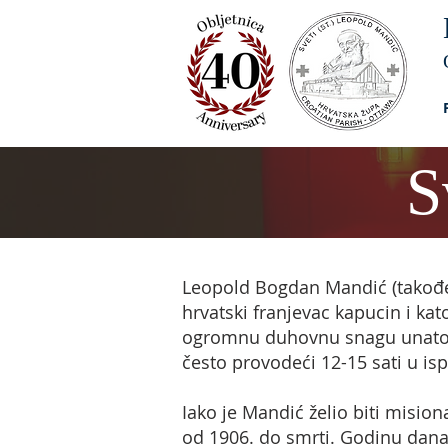
S
Leopold Bogdan Mandić (također 
hrvatski franjevac kapucin i kato
ogromnu duhovnu snagu unatoč 
često provodeći 12-15 sati u is
Iako je Mandić želio biti misionar
od 1906. do smrti. Godinu dana 