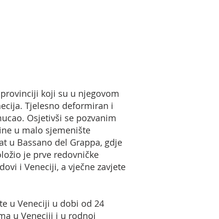
provinciji koji su u njegovom
ecija. Tjelesno deformiran i
mucao. Osjetivši se pozvanim
Udine u malo sjemenište
jat u Bassano del Grappa, gdje
ložio je prve redovničke
vi i Veneciji, a vječne zavjete
te u Veneciji u dobi od 24
a u Veneciji i u rodnoj