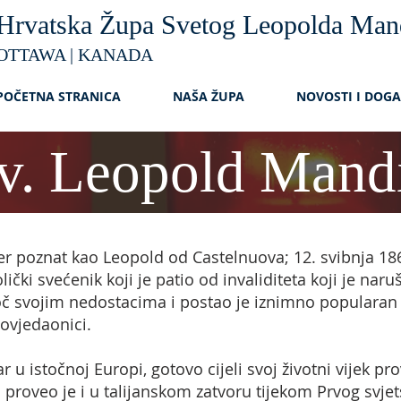
Hrvatska Župa Svetog Leopolda Man
OTTAWA | KANADA
POČETNA STRANICA
NAŠA ŽUPA
NOVOSTI I DOG
v. Leopold Mand
poznat kao Leopold od Castelnuova; 12. svibnja 1866.
lički svećenik koji je patio od invaliditeta koji je naru
svojim nedostacima i postao je iznimno popularan u 
povjedaonici.
 u istočnoj Europi, gotovo cijeli svoj životni vijek prov
proveo je i u talijanskom zatvoru tijekom Prvog svjets