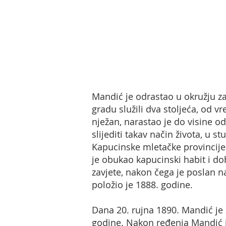
Mandić je odrastao u okružju za
gradu služili dva stoljeća, od 
nježan, narastao je do visine o
slijediti takav način života, u
Kapucinske mletačke provincije.
je obukao kapucinski habit i do
zavjete, nakon čega je poslan n
položio je 1888. godine.
Dana 20. rujna 1890. Mandić je 
godine. Nakon ređenja Mandić j