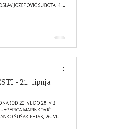
MIROSLAV JOZEPOVIĆ SUBOTA, 4.
NEDJELJA, 5. VII. (11,00) – ZA
 u mjesecu, dan posvećen
kramentu ispovijedi. Prilika za
mise, kada će biti i
anje. Prva subota u mjesec
I - 21. lipnja
 (OD 22. VI. DO 28. VI.)
0) - +PERICA MARINKOVIĆ
+BRANKO ŠUŠAK PETAK, 26. VI.
JA, 28. VI. (11,00) – ZA ŽUPNU