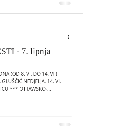
 već je prikupljeno.
a su inicijative za
I - 7. lipnja
 (OD 8. VI. DO 14. VI.)
A GLUŠČIĆ NEDJELJA, 14. VI.
AWSKO-
NJE S
 je na vidiku. Više od 80%
ra za Fond za pomirenje s
Nadbiskupije već je
dstva podržala su inicijative za
jednice putem Kateri Native