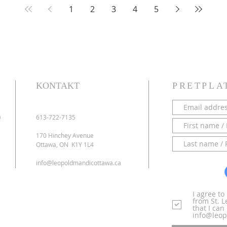
Ministry, Minwa
1
2
3
4
5
KONTAKT
PRETPLA
a
613-722-7135
170 Hinchey Avenue
Ottawa, ON K1Y 1L4
info@leopoldmandicottawa.ca
I agree t
from St. 
that I ca
info@leop