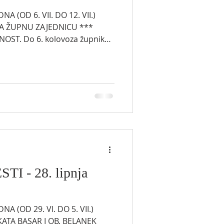
 (OD 6. VII. DO 12. VII.)
 ZA ŽUPNU ZAJEDNICU ***
njeg odmora. Kroz to vrijeme
i u 11 sati, ali na engleskom
vodit će vlč. Emile Kayembe
 frmielkaye2008@gmail.com) i
: 905-379-8299, email:
sprovode i eventualn
I - 28. lipnja
 (OD 29. VI. DO 5. VII.)
 +KATA BASAR I OB. BELANEK