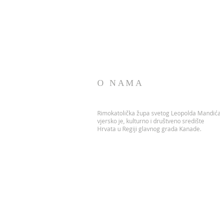
O NAMA
Rimokatolička župa svetog Leopolda Mandić
vjersko je, kulturno i društveno središte
Hrvata u Regiji glavnog grada Kanade.