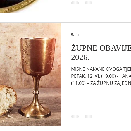
narodima naše Nadbiskupije
Prikupljena sredstva podržal
ozdravljenje i izgrad
5. lip
ŽUPNE OBAVIJEST
2026.
MISNE NAKANE OVOGA TJEDNA
PETAK, 12. VI. (19,00) - +AN
(11,00) – ZA ŽUPNU ZAJEDNICU *** OTT
CORNWALLSKA NADBISKUPIJA * FOND ZA POMIRE
AUTOHTONIM NARODIMA. Cilj
obećanih 1,2 milijuna dola
autohtonim narodima naše 
prikupljeno. Prikupljena sre
ozdravljenje i izgradnju za