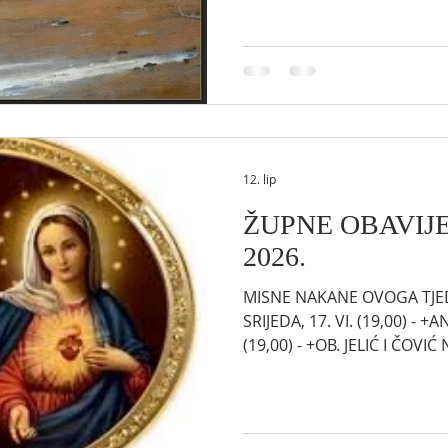
ZAJEDNICU *** OTTAWSKO-CORNWALLSKA NADBISKUPIJA
* KOLEKTA ZA FOND ZA P
NARODIMA. Ovog vikenda, k
dan autohtonih naroda, pr
pomirenje s autohtonim nar
velikoduš
12. lip
ŽUPNE OBAVIJEST
2026.
MISNE NAKANE OVOGA TJEDNA
SRIJEDA, 17. VI. (19,00) - 
(19,00) - +OB. JELIĆ I ČOVIĆ 
ŽUPNU ZAJEDNICU *** OTTAWSKO-CORNWALLSKA
NADBISKUPIJA * FOND ZA POMIRENJE S AUTOHTONIM
NARODIMA. Cilj je na vidiku
milijuna dolara za Fond za