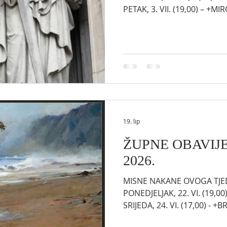
PETAK, 3. VII. (19,00) – +
VII. (18,00) - +KATICA BRKIĆ 
ŽUPNU ZAJEDNICU *** ŽUPA * PRVI PETAK I SUBOTA.
Ovoga je tjedna prvi petak
Presvetom Srcu Isusovu i sa
ispovijed je pola sata prije 
euharistijsko klanj
19. lip
ŽUPNE OBAVIJEST
2026.
MISNE NAKANE OVOGA TJEDNA
PONEDJELJAK, 22. VI. (19,0
SRIJEDA, 24. VI. (17,00) - 
(19,00) – NA NAKANU NEDJEL