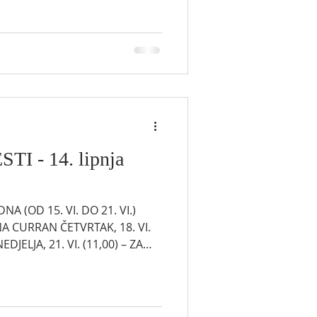
OMIRENJE S AUTOHTONIM
ada obilježavamo Nacionalni
ikupljamo sredstva za Fond za
odima. Zahvaljujući vašoj
I - 14. lipnja
 (OD 15. VI. DO 21. VI.)
+ANA CURRAN ČETVRTAK, 18. VI.
NEDJELJA, 21. VI. (11,00) – ZA
. Više od 80% obećanih 1,2
 pomirenje s autohtonim