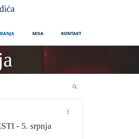
dića
AĐANJA
MISA
KONTAKT
ja
I - 5. srpnja