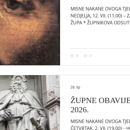
MISNE NAKANE OVOGA TJEDNA
NEDJELJA, 12. VII. (11,00) –
ŽUPA * ŽUPNIKOVA ODSUTNOST. Do 6. kolovoza župnik
će biti odsutan zbog godiš
nedjeljne mise će i dalje bit
jeziku. Nedjeljne mise pred
(tel.: 613-408-6524, email:
vlč. Michal Kruszewski (tel.
mkrus082@uottawa.ca). Za 
26. lip
ŽUPNE OBAVIJEST
2026.
MISNE NAKANE OVOGA TJEDNA
ČETVRTAK, 2. VII. (19,00) -