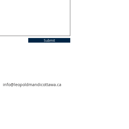
Submit
info@leopoldmandicottawa.ca