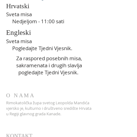
Hrvatski
Sveta misa
Nedjeljom - 11:00 sati
Engleski
Sveta misa
Pogledajte Tjedni Vjesnik.
Za raspored posebnih misa,
sakramenata i drugih slavlja
pogledajte Tjedni Vjesnik.
O NAMA
Rimokatolička župa svetog Leopolda Mandića
vjersko je, kulturno i društveno središte Hrvata
u Regiji glavnog grada Kanade.
KONTAKT