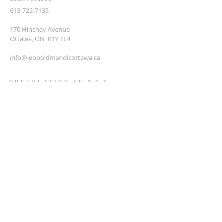
613-722-7135
170 Hinchey Avenue
Ottawa, ON K1Y 1L4
info@leopoldmandicottawa.ca
PRETPLATITE SE NA E-
PORUKE
I agree to receive electronic
communications from St. Leopold
Mandic Parish. I undestand that I can
unsubcribe any time by contacting
info@leopoldmandic.ca