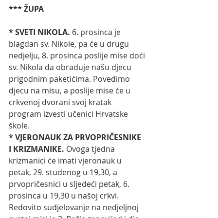
*** ŽUPA
* SVETI NIKOLA. 
6. prosinca je 
blagdan sv. Nikole, pa će u drugu 
nedjelju, 8. prosinca poslije mise doći 
sv. Nikola da obraduje našu djecu 
prigodnim paketićima. Povedimo 
djecu na misu, a poslije mise će u 
crkvenoj dvorani svoj kratak 
program izvesti učenici Hrvatske 
škole. 
* VJERONAUK ZA PRVOPRIČESNIKE 
I KRIZMANIKE.
 Ovoga tjedna 
krizmanici će imati vjeronauk u 
petak, 29. studenog u 19,30, a 
prvopričesnici u sljedeći petak, 6. 
prosinca u 19,30 u našoj crkvi. 
Redovito sudjelovanje na nedjeljnoj 