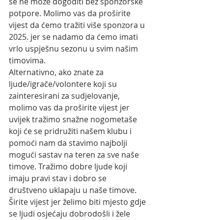
se ne može dogoditi bez sponzorske 
potpore. Molimo vas da proširite 
vijest da ćemo tražiti više sponzora u 
2025. jer se nadamo da ćemo imati 
vrlo uspješnu sezonu u svim našim 
timovima. 
Alternativno, ako znate za 
ljude/igrače/volontere koji su 
zainteresirani za sudjelovanje, 
molimo vas da proširite vijest jer 
uvijek tražimo snažne nogometaše 
koji će se pridružiti našem klubu i 
pomoći nam da stavimo najbolji 
mogući sastav na teren za sve naše 
timove. Tražimo dobre ljude koji 
imaju pravi stav i dobro se 
društveno uklapaju u naše timove. 
Širite vijest jer želimo biti mjesto gdje 
se ljudi osjećaju dobrodošli i žele 