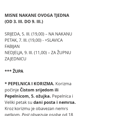
MISNE NAKANE OVOGA TJEDNA 
(OD 3. III. DO 9. III.)
SRIJEDA, 5. III. (19,00) – NA NAKANU
PETAK, 7. III. (19,00) - +SLAVICA 
FABIJAN
NEDJELJA, 9. III. (11,00) – ZA ŽUPNU 
ZAJEDNICU
*** ŽUPA
* PEPELNICA I KORIZMA. 
Korizma 
počinje 
Čistom srijedom ili 
Pepelnicom, 5. ožujka.
 Pepelnica i 
Veliki petak su 
dani posta i nemrsa.
Kroz korizmu je obavezan nemrs 
petkom. 
Post
 obvezuje osobe od 18 