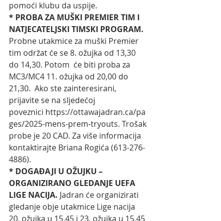
pomoći klubu da uspije.
* PROBA ZA MUŠKI PREMIER TIM I 
NATJECATELJSKI TIMSKI PROGRAM. 
Probne utakmice za muški Premier 
tim održat će se 8. ožujka od 13,30 
do 14,30. Potom  će biti proba za 
MC3/MC4 11. ožujka od 20,00 do 
21,30.  Ako ste zainteresirani, 
prijavite se na sljedećoj 
poveznici 
https://ottawajadran.ca/pa
ges/2025-mens-prem-tryouts
. Trošak 
probe je 20 CAD. Za više informacija 
kontaktirajte Briana Rogića (613-276-
4886).
* DOGAĐAJI U OŽUJKU – 
ORGANIZIRANO GLEDANJE UEFA 
LIGE NACIJA. 
Jadran će organizirati 
gledanje obje utakmice Lige nacija 
20. ožujka u 15,45 i 23. ožujka u 15,45 