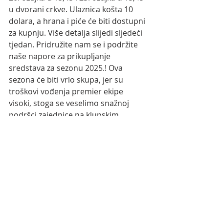
u dvorani crkve. Ulaznica košta 10 
dolara, a hrana i piće će biti dostupni 
za kupnju. Više detalja slijedi sljedeći 
tjedan. Pridružite nam se i podržite 
naše napore za prikupljanje 
sredstava za sezonu 2025.! Ova 
sezona će biti vrlo skupa, jer su 
troškovi vođenja premier ekipe 
visoki, stoga se veselimo snažnoj 
podršci zajednice na klupskim 
događanjima za prikupljanje 
sredstava. 
Nedavne objave
Prikaži sve