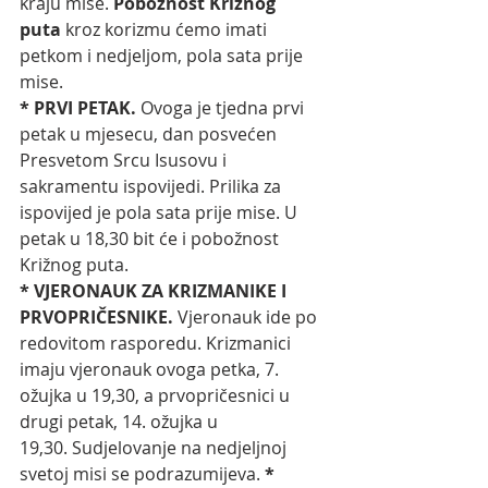
kraju mise. 
Pobožnost Križnog 
puta
 kroz korizmu ćemo imati 
petkom i nedjeljom, pola sata prije 
mise.
* PRVI PETAK. 
Ovoga je tjedna prvi 
petak u mjesecu, dan posvećen 
Presvetom Srcu Isusovu i 
sakramentu ispovijedi. Prilika za 
ispovijed je pola sata prije mise. U 
petak u 18,30 bit će i pobožnost 
Križnog puta. 
* VJERONAUK ZA KRIZMANIKE I 
PRVOPRIČESNIKE. 
Vjeronauk ide po 
redovitom rasporedu. Krizmanici 
imaju vjeronauk ovoga petka, 7. 
ožujka u 19,30, a prvopričesnici u 
drugi petak, 14. ožujka u 
19,30.
Sudjelovanje na nedjeljnoj 
svetoj misi se podrazumijeva. 
* 