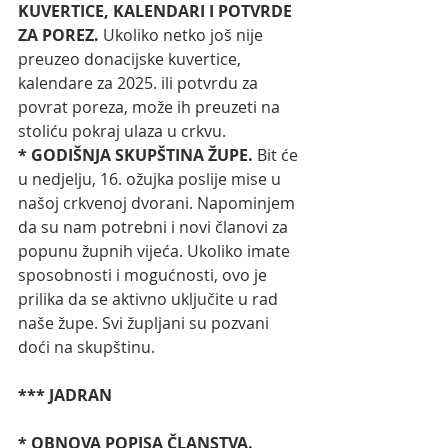
KUVERTICE, KALENDARI I POTVRDE 
ZA POREZ. 
Ukoliko netko još nije 
preuzeo donacijske kuvertice, 
kalendare za 2025. ili potvrdu za 
povrat poreza, može ih preuzeti na 
stoliću pokraj ulaza u crkvu.
* GODIŠNJA SKUPŠTINA ŽUPE. 
Bit će 
u nedjelju, 16. ožujka poslije mise u 
našoj crkvenoj dvorani. Napominjem 
da su nam potrebni i novi članovi za 
popunu župnih vijeća. Ukoliko imate 
sposobnosti i mogućnosti, ovo je 
prilika da se aktivno uključite u rad 
naše župe. Svi župljani su pozvani 
doći na skupštinu.
*** JADRAN
* OBNOVA POPISA ČLANSTVA. 