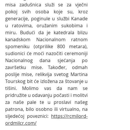
misa zadušnica služi se za vječni 
pokoj svih osoba koje su, kroz 
generacije, poginule u službi Kanade 
u ratovima, oružanim sukobima i 
miru. Budući da je katedrala blizu 
kanadskom Nacionalnom ratnom 
spomeniku (otprilike 800 metara), 
sudionici će moći nazočiti ceremoniji 
Nacionalnog dana sjećanja po 
završetku mise. Također, odmah 
poslije mise, relikvija svetog Martina 
Tourskog bit će izložena za štovanje u 
tišini. Molimo vas da nam se 
pridružite u odavanju počasti i molitvi 
za naše pale te u proslavi našeg 
patrona, bilo osobno ili virtualno, na 
sljedećoj poveznici: 
https://rcmilord-
ordmilcr.com/