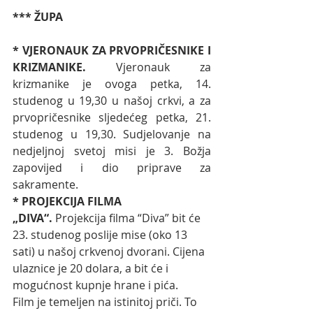
*** ŽUPA
* VJERONAUK ZA PRVOPRIČESNIKE I 
KRIZMANIKE.
 Vjeronauk za 
krizmanike je ovoga petka, 14. 
studenog u 19,30 u našoj crkvi, a za 
prvopričesnike sljedećeg petka, 21. 
studenog u 19,30. Sudjelovanje na 
nedjeljnoj svetoj misi je 3. Božja 
zapovijed i dio priprave za 
sakramente. 
* PROJEKCIJA FILMA 
„DIVA“.
 Projekcija filma “Diva” bit će 
23. studenog poslije mise (oko 13 
sati) u našoj crkvenoj dvorani. Cijena 
ulaznice je 20 dolara, a bit će i 
mogućnost kupnje hrane i pića.
Film je temeljen na istinitoj priči. To 