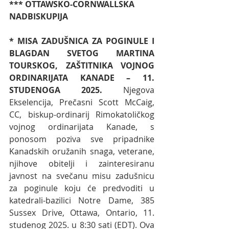
*** OTTAWSKO-CORNWALLSKA 
NADBISKUPIJA
* MISA ZADUŠNICA ZA POGINULE I 
BLAGDAN SVETOG MARTINA 
TOURSKOG, ZAŠTITNIKA VOJNOG 
ORDINARIJATA KANADE – 11. 
STUDENOGA 2025. 
Njegova 
Ekselencija, Prečasni Scott McCaig, 
CC, biskup-ordinarij Rimokatoličkog 
vojnog ordinarijata Kanade, s 
ponosom poziva sve pripadnike 
Kanadskih oružanih snaga, veterane, 
njihove obitelji i zainteresiranu 
javnost na svečanu misu zadušnicu 
za poginule koju će predvoditi u 
katedrali-bazilici Notre Dame, 385 
Sussex Drive, Ottawa, Ontario, 11. 
studenog 2025. u 8:30 sati (EDT). Ova 