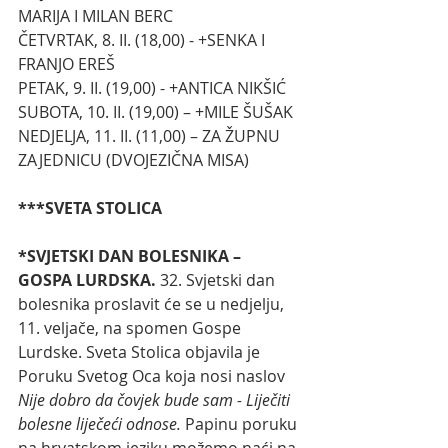
MARIJA I MILAN BERC
ČETVRTAK, 8. II. (18,00) - +SENKA I 
FRANJO EREŠ
PETAK, 9. II. (19,00) - +ANTICA NIKŠIĆ
SUBOTA, 10. II. (19,00) – +MILE ŠUŠAK
NEDJELJA, 11. II. (11,00) – ZA ŽUPNU 
ZAJEDNICU (DVOJEZIČNA MISA)
***SVETA STOLICA
*SVJETSKI DAN BOLESNIKA – 
GOSPA LURDSKA. 
32. Svjetski dan 
bolesnika proslavit će se u nedjelju, 
11. veljače, na spomen Gospe 
Lurdske. Sveta Stolica objavila je 
Poruku Svetog Oca koja nosi naslov 
Nije dobro da čovjek bude sam - Liječiti 
bolesne liječeći odnose.
 Papinu poruku 
na hrvatskom jeziku možemo naći na 