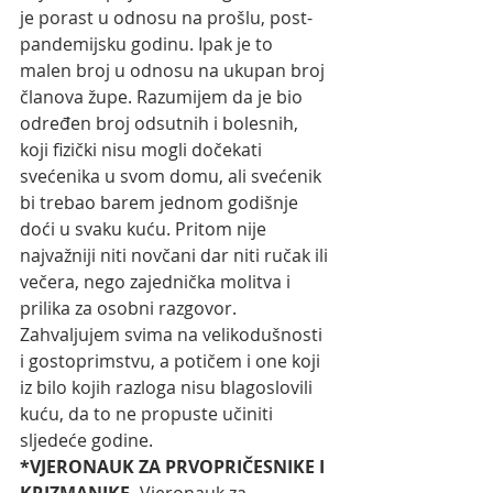
je porast u odnosu na prošlu, post-
pandemijsku godinu. Ipak je to 
malen broj u odnosu na ukupan broj 
članova župe. Razumijem da je bio 
određen broj odsutnih i bolesnih, 
koji fizički nisu mogli dočekati 
svećenika u svom domu, ali svećenik 
bi trebao barem jednom godišnje 
doći u svaku kuću. Pritom nije 
najvažniji niti novčani dar niti ručak ili 
večera, nego zajednička molitva i 
prilika za osobni razgovor. 
Zahvaljujem svima na velikodušnosti 
i gostoprimstvu, a potičem i one koji 
iz bilo kojih razloga nisu blagoslovili 
kuću, da to ne propuste učiniti 
sljedeće godine. 
*VJERONAUK ZA PRVOPRIČESNIKE I 
KRIZMANIKE. 
Vjeronauk za 