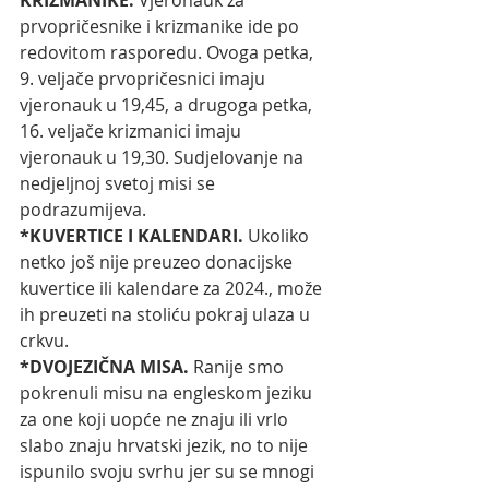
prvopričesnike i krizmanike ide po 
redovitom rasporedu. Ovoga petka, 
9. veljače prvopričesnici imaju 
vjeronauk u 19,45, a drugoga petka, 
16. veljače krizmanici imaju 
vjeronauk u 19,30. Sudjelovanje na 
nedjeljnoj svetoj misi se 
podrazumijeva. 
*KUVERTICE I KALENDARI.
 Ukoliko 
netko još nije preuzeo donacijske 
kuvertice ili kalendare za 2024., može 
ih preuzeti na stoliću pokraj ulaza u 
crkvu. 
*DVOJEZIČNA MISA.
 Ranije smo 
pokrenuli misu na engleskom jeziku 
za one koji uopće ne znaju ili vrlo 
slabo znaju hrvatski jezik, no to nije 
ispunilo svoju svrhu jer su se mnogi 