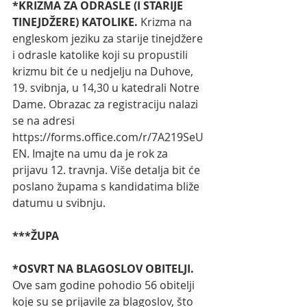
*KRIZMA ZA ODRASLE (I STARIJE 
TINEJDŽERE) KATOLIKE.
 Krizma na 
engleskom jeziku za starije tinejdžere 
i odrasle katolike koji su propustili 
krizmu bit će u nedjelju na Duhove, 
19. svibnja, u 14,30 u katedrali Notre 
Dame. Obrazac za registraciju nalazi 
se na adresi 
https://forms.office.com/r/7A219SeU
EN
. Imajte na umu da je rok za 
prijavu 12. travnja. Više detalja bit će 
poslano župama s kandidatima bliže 
datumu u svibnju.  
***ŽUPA
*OSVRT NA BLAGOSLOV OBITELJI. 
Ove sam godine pohodio 56 obitelji 
koje su se prijavile za blagoslov, što 