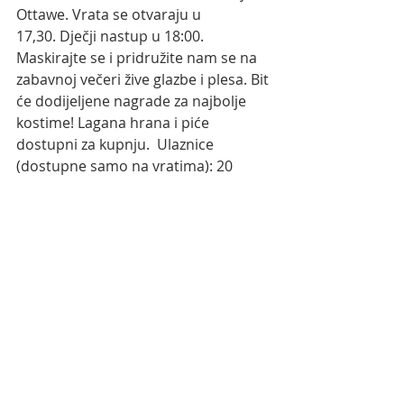
Ottawe. Vrata se otvaraju u 
17,30. Dječji nastup u 18:00. 
Maskirajte se i pridružite nam se na 
zabavnoj večeri žive glazbe i plesa. Bit 
će dodijeljene nagrade za najbolje 
kostime! Lagana hrana i piće 
dostupni za kupnju.  Ulaznice 
(dostupne samo na vratima): 20 
dolara u kostimu, 25 dolara bez 
kostima.
Nedavne objave
Prikaži sve