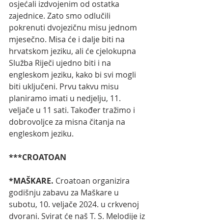
osjećali izdvojenim od ostatka 
zajednice. Zato smo odlučili 
pokrenuti dvojezičnu misu jednom 
mjesečno. Misa će i dalje biti na 
hrvatskom jeziku, ali će cjelokupna 
Služba Riječi ujedno biti i na 
engleskom jeziku, kako bi svi mogli 
biti uključeni. Prvu takvu misu 
planiramo imati u nedjelju, 11. 
veljače u 11 sati. Također tražimo i 
dobrovoljce za misna čitanja na 
engleskom jeziku.
***CROATOAN
*MAŠKARE.
 Croatoan organizira 
godišnju zabavu za Maškare u 
subotu, 10. veljače 2024. u crkvenoj 
dvorani. Svirat će naš T. S. Melodije iz 