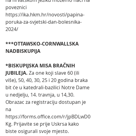
poveznici 
https://ika.hkm.hr/novosti/papina-
poruka-za-svjetski-dan-bolesnika-
2024/
***OTTAWSKO-CORNWALLSKA 
NADBISKUPIJA
*BISKUPIJSKA MISA BRAČNIH 
JUBILEJA.
 Za one koji slave 60 (ili 
više), 50, 40, 30, 25 i 20 godina braka 
bit će u katedrali-bazilici Notre Dame 
u nedjelju, 14. travnja, u 14,30. 
Obrazac za registraciju dostupan je 
na 
https://forms.office.com/r/jpBDLwD0
Kg
. Prijavite se prije Uskrsa kako 
biste osigurali svoje mjesto. 