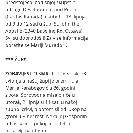
predstojećoj godišnjoj skupštini 
udruge Development and Peace 
(Caritas Kanada) u subotu, 13. lipnja, 
od 9 do 12 sati u župi St. John the 
Apostle (2340 Baseline Rd, Ottawa). 
Svi su dobrodošli! Za više informacija 
obratite se Mariji Muradori.
*** ŽUPA
*OBAVIJEST O SMRTI. 
U četvrtak, 28. 
svibnja u našoj župi je preminula 
Marija Karabegović u 86. godini 
života. Sprovodna misa bit će u 
utorak, 2. lipnja u 11 sati u našoj 
župnoj crkvi, a potom slijedi ukop na 
groblju Pinecrest. Neka joj Gospodin 
udijeli vječni pokoj, a obitelji i 
prijateljima utjehu. 