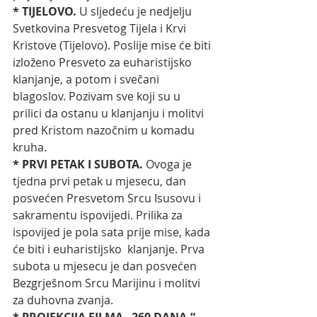
* TIJELOVO. 
U sljedeću je nedjelju 
Svetkovina Presvetog Tijela i Krvi 
Kristove (Tijelovo). Poslije mise će biti 
izloženo Presveto za euharistijsko 
klanjanje, a potom i svečani 
blagoslov. Pozivam sve koji su u 
prilici da ostanu u klanjanju i molitvi 
pred Kristom nazočnim u komadu 
kruha. 
* PRVI PETAK I SUBOTA. 
Ovoga je 
tjedna prvi petak u mjesecu, dan 
posvećen Presvetom Srcu Isusovu i 
sakramentu ispovijedi. Prilika za 
ispovijed je pola sata prije mise, kada 
će biti i euharistijsko  klanjanje. Prva 
subota u mjesecu je dan posvećen 
Bezgrješnom Srcu Marijinu i molitvi 
za duhovna zvanja. 