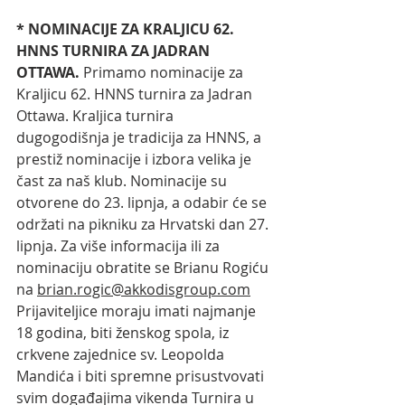
* NOMINACIJE ZA KRALJICU 62. 
HNNS TURNIRA ZA JADRAN 
OTTAWA. 
Primamo nominacije za 
Kraljicu 62. HNNS turnira za Jadran 
Ottawa. Kraljica turnira 
dugogodišnja je tradicija za HNNS, a 
prestiž nominacije i izbora velika je 
čast za naš klub. Nominacije su 
otvorene do 23. lipnja, a odabir će se 
održati na pikniku za Hrvatski dan 27. 
lipnja. Za više informacija ili za 
nominaciju obratite se Brianu Rogiću 
na 
brian.rogic@akkodisgroup.com
Prijaviteljice moraju imati najmanje 
18 godina, biti ženskog spola, iz 
crkvene zajednice sv. Leopolda 
Mandića i biti spremne prisustvovati 
svim događajima vikenda Turnira u 