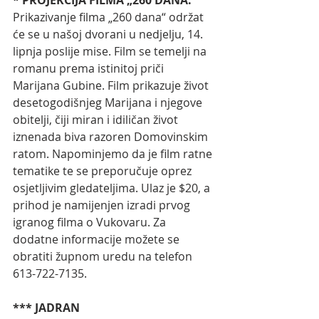
* PROJEKCIJA FILMA „260 DANA.“ 
Prikazivanje filma „260 dana“ održat 
će se u našoj dvorani u nedjelju, 14. 
lipnja poslije mise. Film se temelji na 
romanu prema istinitoj priči 
Marijana Gubine. Film prikazuje život 
desetogodišnjeg Marijana i njegove 
obitelji, čiji miran i idiličan život 
iznenada biva razoren Domovinskim 
ratom. Napominjemo da je film ratne 
tematike te se preporučuje oprez 
osjetljivim gledateljima. Ulaz je $20, a 
prihod je namijenjen izradi prvog 
igranog filma o Vukovaru. Za 
dodatne informacije možete se 
obratiti župnom uredu na telefon 
613-722-7135. 
*** JADRAN