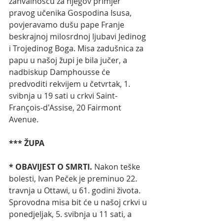
zahvalnošću za njegov primjer 
pravog učenika Gospodina Isusa, 
povjeravamo dušu pape Franje 
beskrajnoj milosrdnoj ljubavi Jedinog 
i Trojedinog Boga. Misa zadušnica za 
papu u našoj župi je bila jučer, a 
nadbiskup Damphousse će 
predvoditi rekvijem u četvrtak, 1. 
svibnja u 19 sati u crkvi Saint-
François-d'Assise, 20 Fairmont 
Avenue.
*** ŽUPA
* OBAVIJEST O SMRTI.
 Nakon teške 
bolesti, Ivan Peček je preminuo 22. 
travnja u Ottawi, u 61. godini života. 
Sprovodna misa bit će u našoj crkvi u 
ponedjeljak, 5. svibnja u 11 sati, a 