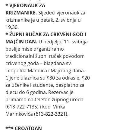
* VJERONAUK ZA 
KRIZMANIKE.
 Sljedeći vjeronauk za 
krizmanike je u petak, 2. svibnja u 
19,30.
* ŽUPNI RUČAK ZA CRKVENI GOD I 
MAJČIN DAN.
 U nedjelju, 11. svibnja 
poslije mise organiziramo 
tradicionalni župni ručak povodom 
crkvenog goda – blagdana sv. 
Leopolda Mandića i Majčinog dana. 
Cijene ulaznica su $30 za odrasle, $20 
za učenike i studente, besplatno za 
djecu do 6 godina. Rezervacije 
primamo na telefon župnog ureda 
(613-722-7135) i kod  Vinka 
Marinkovića (
613-822-3321)
. 
*** CROATOAN