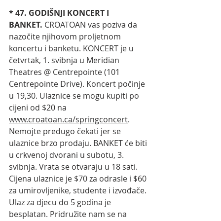
* 47. GODIŠNJI KONCERT I 
BANKET.
 CROATOAN vas poziva da 
nazočite njihovom proljetnom 
koncertu i banketu. KONCERT je u 
četvrtak, 1. svibnja u Meridian 
Theatres @ Centrepointe (101 
Centrepointe Drive). Koncert počinje 
u 19,30. Ulaznice se mogu kupiti po 
cijeni od $20 na 
www.croatoan.ca/springconcert
. 
Nemojte predugo čekati jer se 
ulaznice brzo prodaju. BANKET će biti 
u crkvenoj dvorani u subotu, 3. 
svibnja. Vrata se otvaraju u 18 sati. 
Cijena ulaznice je $70 za odrasle i $60 
za umirovljenike, studente i izvođače. 
Ulaz za djecu do 5 godina je 
besplatan. Pridružite nam se na 