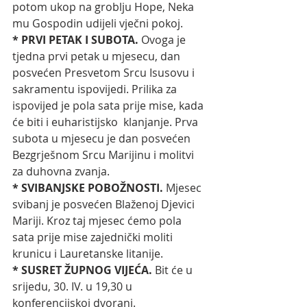
potom ukop na groblju Hope, Neka 
mu Gospodin udijeli vječni pokoj. 
* PRVI PETAK I SUBOTA. 
Ovoga je 
tjedna prvi petak u mjesecu, dan 
posvećen Presvetom Srcu Isusovu i 
sakramentu ispovijedi. Prilika za 
ispovijed je pola sata prije mise, kada 
će biti i euharistijsko  klanjanje. Prva 
subota u mjesecu je dan posvećen 
Bezgrješnom Srcu Marijinu i molitvi 
za duhovna zvanja. 
* SVIBANJSKE POBOŽNOSTI. 
Mjesec 
svibanj je posvećen Blaženoj Djevici 
Mariji. Kroz taj mjesec ćemo pola 
sata prije mise zajednički moliti 
krunicu i Lauretanske litanije. 
* SUSRET ŽUPNOG VIJEĆA. 
Bit će u 
srijedu, 30. IV. u 19,30 u 
konferencijskoj dvorani.