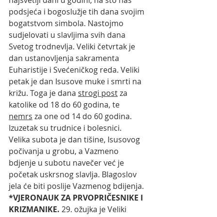
najsvetiji dani u godini, na što nas 
podsjeća i bogoslužje tih dana svojim 
bogatstvom simbola. Nastojmo 
sudjelovati u slavljima svih dana 
Svetog trodnevlja. Veliki četvrtak je 
dan ustanovljenja sakramenta 
Euharistije i Svećeničkog reda. Veliki 
petak je dan Isusove muke i smrti na 
križu. Toga je dana 
strogi post
 za 
katolike od 18 do 60 godina, te 
nemrs
 za one od 14 do 60 godina. 
Izuzetak su trudnice i bolesnici. 
Velika subota je dan tišine, Isusovog 
počivanja u grobu, a Vazmeno 
bdjenje u subotu navečer već je 
početak uskrsnog slavlja. Blagoslov 
jela će biti poslije Vazmenog bdijenja. 
*VJERONAUK ZA PRVOPRIČESNIKE I 
KRIZMANIKE. 
29. ožujka je Veliki 