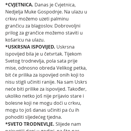
*CVJETNICA. 
Danas je Cvjetnica, 
Nedjelja Muke Gospodnje. Na ulazu u 
crkvu možemo uzeti palminu 
grančicu za blagoslov. Dobrovoljni 
prilog za grančice možemo staviti u 
košaricu na ulazu. 
*USKRSNA ISPOVIJED. 
Uskrsna 
ispovijed bila je u četvrtak. Tijekom 
Svetog trodnevlja, pola sata prije 
mise, odnosno obreda Velikog petka, 
bit će prilika za ispovijed onih koji to 
nisu stigli učiniti ranije. Na sam Uskrs 
neće biti prilike za ispovijed. Također, 
ukoliko netko još nije prijavio stare i 
bolesne koji ne mogu doći u crkvu, 
mogu to još danas učiniti pa ću ih 
pohoditi sljedećeg tjedna. 
*SVETO TRODNEVLJE. 
Slijede nam 