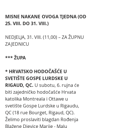
MISNE NAKANE OVOGA TJEDNA (OD 
25. VIII. DO 31. VIII.)
NEDJELJA, 31. VIII. (11,00) – ZA ŽUPNU 
ZAJEDNICU
*** ŽUPA
* HRVATSKO HODOČAŠĆE U 
SVETIŠTE GOSPE LURDSKE U 
RIGAUD, QC. 
U subotu, 6. rujna će 
biti zajedničko hodočašće Hrvata 
katolika Montreala i Ottawe u 
svetište Gospe Lurdske u Rigaudu, 
QC (18 rue Bourget, Rigaud, QC). 
Želimo proslaviti blagdan Rođenja 
Blažene Djevice Marije - Malu 