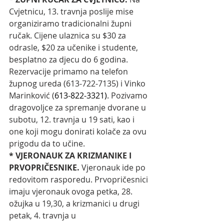
Cvjetnicu, 13. travnja poslije mise 
organiziramo tradicionalni župni 
ručak. Cijene ulaznica su $30 za 
odrasle, $20 za učenike i studente, 
besplatno za djecu do 6 godina. 
Rezervacije primamo na telefon 
župnog ureda (613-722-7135) i Vinko 
Marinković (
613-822-3321)
. Pozivamo 
dragovoljce za spremanje dvorane u 
subotu, 12. travnja u 19 sati, kao i 
one koji mogu donirati kolače za ovu 
prigodu da to učine. 
* VJERONAUK ZA KRIZMANIKE I 
PRVOPRIČESNIKE. 
Vjeronauk ide po 
redovitom rasporedu. Prvopričesnici 
imaju vjeronauk ovoga petka, 28. 
ožujka u 19,30, a krizmanici u drugi 
petak, 4. travnja u 