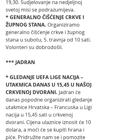
19,30.
Sudjelovanje na nedjeljnoj 
svetoj misi se podrazumijeva. 
* GENERALNO ČIŠĆENJE CRKVE I 
ŽUPNOG STANA. 
Organiziramo 
generalno čišćenje crkve i župnog 
stana u subotu, 5. travnja od 10 sati. 
Volonteri su dobrodošli. 
*** JADRAN
* GLEDANJE UEFA LIGE NACIJA – 
UTAKMICA DANAS U 15,45 U NAŠOJ 
CRKVENOJ DVORANI. 
Jadran će 
danas popodne organizirati gledanje 
utakmice Hrvatska – Francuska u Ligi 
nacija u 15,45 sati u crkvenoj 
dvorani. Cijena ulaznice iznosit će 10 
dolara, a moći će se kupiti hrana i 
piće. Pridružite nam se i pomozite 