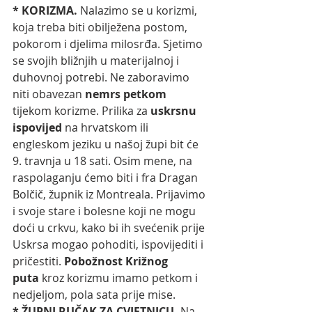
* KORIZMA. 
Nalazimo se u korizmi, 
koja treba biti obilježena postom, 
pokorom i djelima milosrđa. Sjetimo 
se svojih bližnjih u materijalnoj i 
duhovnoj potrebi. Ne zaboravimo 
niti obavezan 
nemrs petkom
tijekom korizme. Prilika za 
uskrsnu 
ispovijed
 na hrvatskom ili 
engleskom jeziku u našoj župi bit će 
9. travnja u 18 sati. Osim mene, na 
raspolaganju ćemo biti i fra Dragan 
Bolčič, župnik iz Montreala. Prijavimo 
i svoje stare i bolesne koji ne mogu 
doći u crkvu, kako bi ih svećenik prije 
Uskrsa mogao pohoditi, ispovijediti i 
pričestiti. 
Pobožnost Križnog 
puta
 kroz korizmu imamo petkom i 
nedjeljom, pola sata prije mise. 
* ŽUPNI RUČAK ZA CVJETNICU. 
Na 