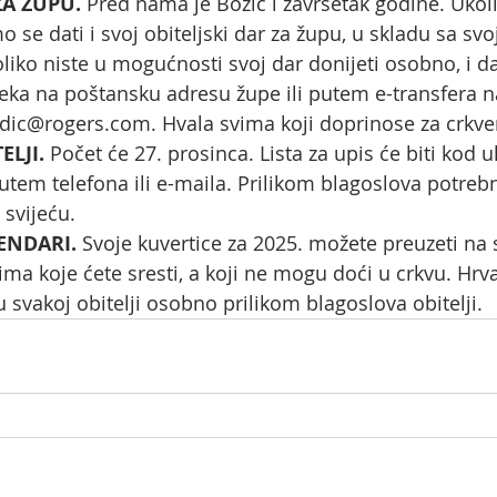
ZA ŽUPU. 
Pred nama je Božić i završetak godine. Ukoli
mo se dati i svoj obiteljski dar za župu, u skladu sa svo
ko niste u mogućnosti svoj dar donijeti osobno, i dal
ka na poštansku adresu župe ili putem e-transfera n
dic@rogers.com
. Hvala svima koji doprinose za crkv
LJI. 
Počet će 27. prosinca. Lista za upis će biti kod ul
putem telefona ili e-maila. Prilikom blagoslova potrebn
 svijeću.
ENDARI. 
Svoje kuvertice za 2025. možete preuzeti na 
ima koje ćete sresti, a koji ne mogu doći u crkvu. Hrva
 svakoj obitelji osobno prilikom blagoslova obitelji. 