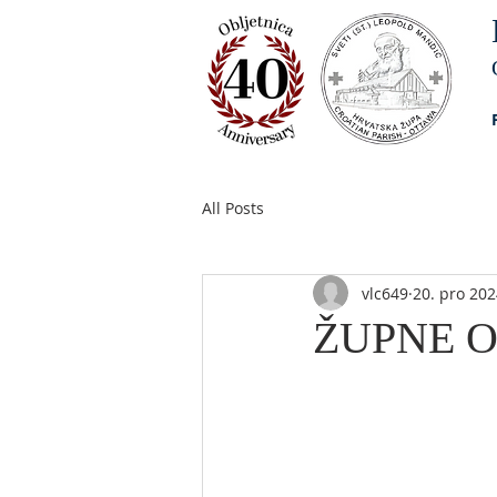
All Posts
vlc649
20. pro 202
ŽUPNE OB