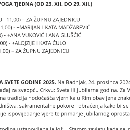
A TJEDNA (OD 23. XII. DO 29. XII.)
0,00 i 11,00) – ZA ŽUPNU ZAJEDNICU
(11,00) - +MARIJAN I KATA MADŽAREVIĆ
,00) - +ANA VUKOVIĆ I ANA GLUŠČIĆ
,00) - +ALOJZIJE I KATA ČULO
(11,00) – ZA ŽUPNU ZAJEDNICU
A SVETE GODINE 2025. 
Na Badnjak, 24. prosinca 2024
ađaj za sveopću Crkvu: Sveta ili Jubilarna godina. Za V
tna tradicija hodočašća vjernika u Rim obavijena znako
dništva, sakramentalne pokore i obraćenja kako bi se 
ije ispovijedanje vjere te primanje jubilarnog oprosta
ka godina ustanovljena je još u Starom zavjetu kada se,