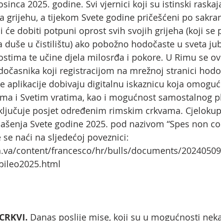
sinca 2025. godine. Svi vjernici koji su istinski raskaj
 grijehu, a tijekom Svete godine pričešćeni po sakr
ći će dobiti potpuni oprost svih svojih grijeha (koji se 
a duše u čistilištu) ako pobožno hodočaste u sveta jub
ostima te učine djela milosrđa i pokore. U Rimu se 
dočasnika koji registracijom na mrežnoj stranici hodoč
aplikacije dobivaju digitalnu iskaznicu koja omoguću
ima i Svetim vratima, kao i mogućnost samostalnog pl
ključuje posjet određenim rimskim crkvama. Cjelokupn
ašenja Svete godine 2025. pod nazivom “Spes non con
se naći na sljedećoj poveznici: 
n.va/content/francesco/hr/bulls/documents/2024050
ubileo2025.html
CRKVI. 
Danas poslije mise, koji su u mogućnosti nek