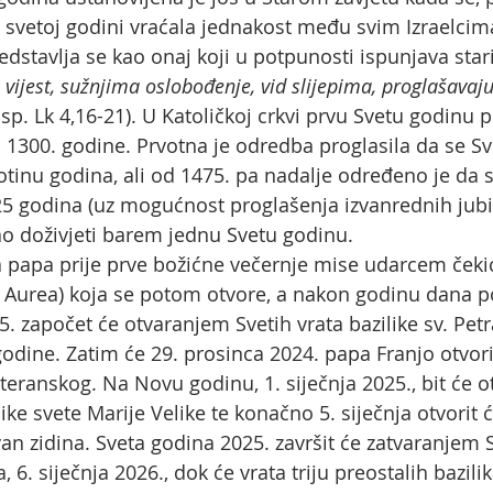
, u svetoj godini vraćala jednakost među svim Izraelc
redstavlja se kao onaj koji u potpunosti ispunjava stari
vijest, sužnjima oslobođenje, vid slijepima, proglašavaju
Usp. Lk 4,16-21). U Katoličkoj crkvi prvu Svetu godinu p
I. 1300. godine. Prvotna je odredba proglasila da se S
totinu godina, ali od 1475. pa nadalje određeno je da 
 25 godina (uz mogućnost proglašenja izvanrednih jubil
o doživjeti barem jednu Svetu godinu.
 papa prije prve božićne večernje mise udarcem čeki
ta Aurea) koja se potom otvore, a nakon godinu dana 
25. započet će otvaranjem Svetih vrata bazilike sv. Pet
odine. Zatim će 29. prosinca 2024. papa Franjo otvorit
ateranskog. Na Novu godinu, 1. siječnja 2025., bit će 
ike svete Marije Velike te konačno 5. siječnja otvorit ć
zvan zidina. Sveta godina 2025. završit će zatvaranjem S
, 6. siječnja 2026., dok će vrata triju preostalih bazilika