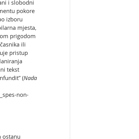
ani i slobodni 
amentu pokore 
po izboru 
ilarna mjesta, 
ovom prigodom 
asnika ili 
je pristup 
aniranja 
i tekst 
fundit” (
Nada 
9_spes-non-
a ostanu 