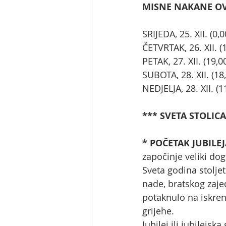
MISNE NAKANE OVOG
SRIJEDA, 25. XII. (
ČETVRTAK, 26. XII. 
PETAK, 27. XII. (19
SUBOTA, 28. XII. (18
NEDJELJA, 28. XII. 
*** SVETA STOLICA
* POČETAK JUBILEJ
započinje veliki dog
Sveta godina stolje
nade, bratskog zaje
potaknulo na iskren
grijehe.
Jubilej ili jubilejs