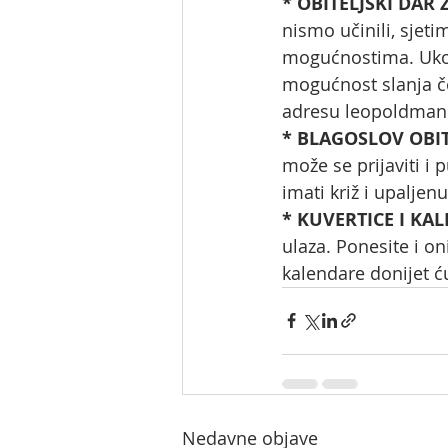
* OBITELJSKI DAR 
nismo učinili, sjeti
mogućnostima. Ukoli
mogućnost slanja če
adresu 
leopoldman
* BLAGOSLOV OBITE
može se prijaviti i 
imati križ i upaljenu
* KUVERTICE I KAL
ulaza. Ponesite i on
kalendare donijet ću
Nedavne objave