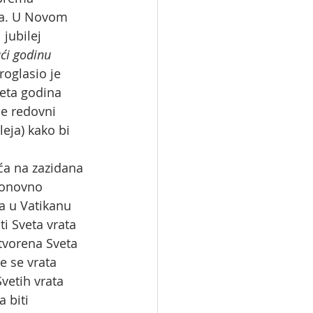
ima. U Novom 
 jubilej 
ći godinu 
roglasio je 
veta godina 
se redovni 
eja) kako bi 
ća na zazidana 
ponovno 
ra u Vatikanu 
i Sveta vrata 
otvorena Sveta 
e se vrata 
vetih vrata 
 biti 