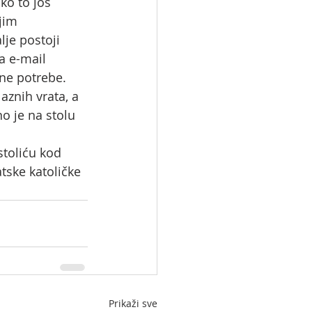
ko to još 
jim 
je postoji 
a e-mail 
ene potrebe.
aznih vrata, a 
o je na stolu 
stoliću kod 
tske katoličke 
Prikaži sve