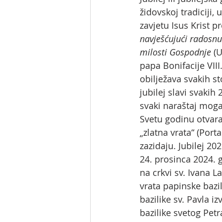
židovskoj tradiciji
zavjetu Isus Krist p
navješćujući radosnu 
milosti Gospodnje
 (
papa Bonifacije VII
obilježava svakih s
jubilej slavi svakih
svaki naraštaj moga
Svetu godinu otvara
„zlatna vrata“ (Por
zazidaju. Jubilej 20
24. prosinca 2024. g
na crkvi sv. Ivana L
vrata papinske bazil
bazilike sv. Pavla i
bazilike svetog Petra