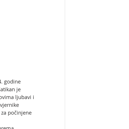
. godine 
atikan je 
vima ljubavi i 
vjernike 
 za počinjene 
 prema 