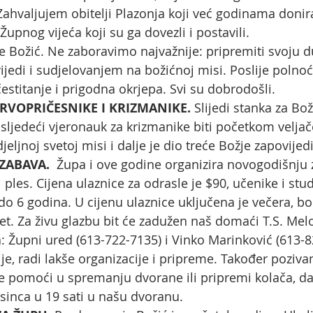
 Zahvaljujem obitelji Plazonja koji već godinama donir
upnog vijeća koji su ga dovezli i postavili.
je Božić. Ne zaboravimo najvažnije: pripremiti svoju d
edi i sudjelovanjem na božićnoj misi. Poslije polnoćk
estitanje i prigodna okrjepa. Svi su dobrodošli.
RVOPRIČESNIKE I KRIZMANIKE. 
Slijedi stanka za Bož
 sljedeći vjeronauk za krizmanike biti početkom veljač
eljnoj svetoj misi i dalje je dio treće Božje zapovijedi
ABAVA.  
Župa i ove godine organizira novogodišnju 
i ples. Cijena ulaznice za odrasle je $90, učenike i stu
do 6 godina. U cijenu ulaznice uključena je večera, bo
et. Za živu glazbu bit će zadužen naš domaći T.S. Melo
a: Župni ured (613-722-7135) i Vinko Marinković (613-8
ije, radi lakše organizacije i pripreme. Također poziv
le pomoći u spremanju dvorane ili pripremi kolača, d
osinca u 19 sati u našu dvoranu.