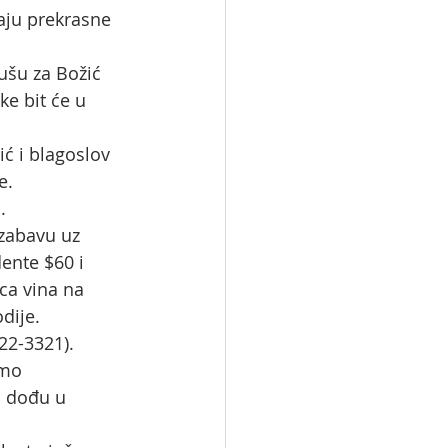
aju prekrasne 
ušu za Božić 
e bit će u 
ić i blagoslov 
e. 
.
zabavu uz 
dente $60 i 
ca vina na 
dije. 
22-3321). 
amo 
a dođu u 