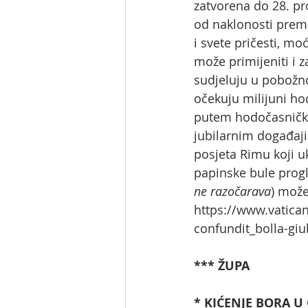
zatvorena do 28. pro
od naklonosti prema
i svete pričesti, mo
može primijeniti i z
sudjeluju u pobožn
očekuju milijuni ho
putem hodočasničke 
jubilarnim događaj
posjeta Rimu koji u
papinske bule progl
ne razočarava
)
može 
https://www.vatica
confundit_bolla-gi
*** ŽUPA
* KIĆENJE BORA U 