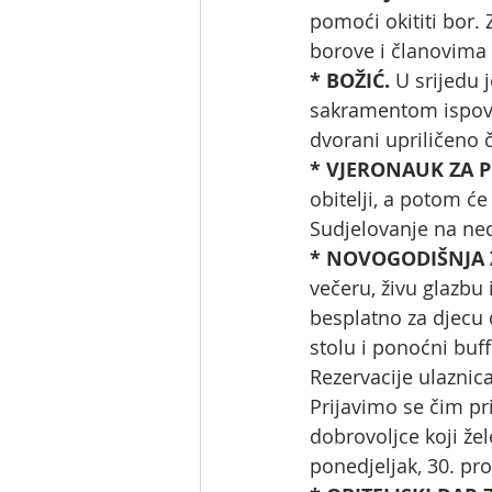
pomoći okititi bor.
borove i članovima Ž
* BOŽIĆ. 
U srijedu 
sakramentom ispovij
dvorani upriličeno č
* VJERONAUK ZA P
obitelji, a potom će
Sudjelovanje na nedj
* NOVOGODIŠNJA Z
večeru, živu glazbu 
besplatno za djecu 
stolu i ponoćni buff
Rezervacije ulaznic
Prijavimo se čim pr
dobrovoljce koji že
ponedjeljak, 30. pr