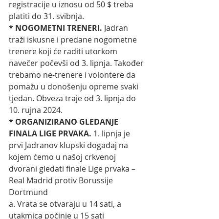
registracije u iznosu od 50 $ treba 
platiti do 31. svibnja.
* NOGOMETNI TRENERI. 
Jadran 
traži iskusne i predane nogometne 
trenere koji će raditi utorkom 
navečer počevši od 3. lipnja. Također 
trebamo ne-trenere i volontere da 
pomažu u donošenju opreme svaki 
tjedan. Obveza traje od 3. lipnja do 
10. rujna 2024. 
* ORGANIZIRANO GLEDANJE 
FINALA LIGE PRVAKA.
 1. lipnja je 
prvi Jadranov klupski događaj na 
kojem ćemo u našoj crkvenoj 
dvorani gledati finale Lige prvaka – 
Real Madrid protiv Borussije 
Dortmund
a. Vrata se otvaraju u 14 sati, a 
utakmica počinje u 15 sati