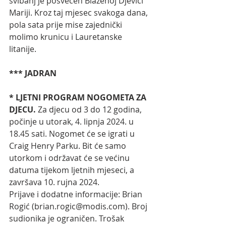
svibanj je posvećen Blaženoj Djevici 
Mariji. Kroz taj mjesec svakoga dana, 
pola sata prije mise zajednički 
molimo krunicu i Lauretanske 
litanije. 
*** JADRAN
* LJETNI PROGRAM NOGOMETA ZA 
DJECU. 
Za djecu od 3 do 12 godina, 
počinje u utorak, 4. lipnja 2024. u 
18.45 sati. Nogomet će se igrati u 
Craig Henry Parku. Bit će samo 
utorkom i održavat će se većinu 
datuma tijekom ljetnih mjeseci, a 
završava 10. rujna 2024.
Prijave i dodatne informacije: Brian 
Rogić (
brian.rogic@modis.com
). Broj 
sudionika je ograničen. Trošak 