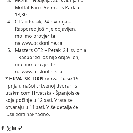
MC4B = Nedjelja, 26. svibnja na 
Moffat Farm Veterans Park u 
18,30
OT2 = Petak, 24. svibnja – 
Raspored još nije objavljen, 
molimo provjerite 
na 
www.ocslonline.ca
Masters OT2 = Petak, 24. svibnja 
– Raspored još nije objavljen, 
molimo provjerite 
na 
www.ocslonline.ca
* HRVATSKI DAN 
održat će se 15. 
lipnja u našoj crkvenoj dvorani s 
utakmicom Hrvatska - Španjolske 
koja počinje u 12 sati. Vrata se 
otvaraju u 11 sati. Više detalja će 
 uslijediti naknadno.