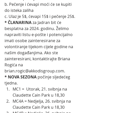
b. Pečenje i ćevapi moći će se kupiti 
do isteka zaliha
c. Ulaz je 5$, ćevapi 15$ i pečenje 25$. 
* ČLANARINA 
za Jadran bit će 
besplatna za 2024. godinu. Želimo 
napraviti listu e-pošte i potencijalno 
imati osobe zainteresirane za 
volontiranje tijekom cijele godine na 
našim događanjima. Ako ste 
zainteresirani, kontaktirajte Briana 
Rogića na 
brian.rogic@akkodisgroup.com
. 
* NOVA SEZONA 
počinje sljedećeg 
tjedna.
MC1 =  Utorak, 21. svibnja na 
Claudette Cain Park u 18,30
MC4A = Nedjelja, 26. svibnja na 
Claudette Cain Park u 18,30