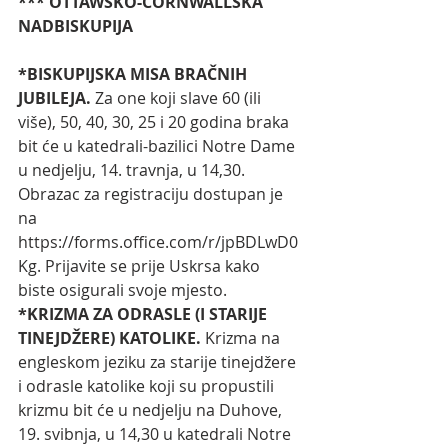
*** OTTAWSKO-CORNWALLSKA 
NADBISKUPIJA
*BISKUPIJSKA MISA BRAČNIH 
JUBILEJA.
 Za one koji slave 60 (ili 
više), 50, 40, 30, 25 i 20 godina braka 
bit će u katedrali-bazilici Notre Dame 
u nedjelju, 14. travnja, u 14,30. 
Obrazac za registraciju dostupan je 
na 
https://forms.office.com/r/jpBDLwD0
Kg
. Prijavite se prije Uskrsa kako 
biste osigurali svoje mjesto.
*KRIZMA ZA ODRASLE (I STARIJE 
TINEJDŽERE) KATOLIKE. 
Krizma na 
engleskom jeziku za starije tinejdžere 
i odrasle katolike koji su propustili 
krizmu bit će u nedjelju na Duhove, 
19. svibnja, u 14,30 u katedrali Notre 