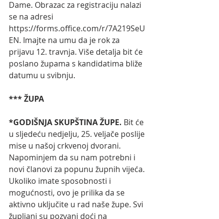
Dame. Obrazac za registraciju nalazi 
se na adresi 
https://forms.office.com/r/7A219SeU
EN
. Imajte na umu da je rok za 
prijavu 12. travnja. Više detalja bit će 
poslano župama s kandidatima bliže 
datumu u svibnju.  
*** ŽUPA
*GODIŠNJA SKUPŠTINA ŽUPE.
 Bit će 
u sljedeću nedjelju, 25. veljače poslije 
mise u našoj crkvenoj dvorani. 
Napominjem da su nam potrebni i 
novi članovi za popunu župnih vijeća. 
Ukoliko imate sposobnosti i 
mogućnosti, ovo je prilika da se 
aktivno uključite u rad naše župe. Svi 
župljani su pozvani doći na 