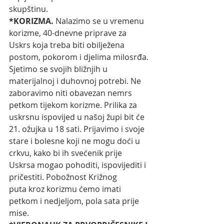
skupštinu. 
*KORIZMA.
 Nalazimo se u vremenu 
korizme, 40-dnevne priprave za 
Uskrs koja treba biti obilježena 
postom, pokorom i djelima milosrđa. 
Sjetimo se svojih bližnjih u 
materijalnoj i duhovnoj potrebi. Ne 
zaboravimo niti obavezan nemrs 
petkom tijekom korizme. Prilika za 
uskrsnu ispovijed u našoj župi bit će 
21. ožujka u 18 sati. Prijavimo i svoje 
stare i bolesne koji ne mogu doći u 
crkvu, kako bi ih svećenik prije 
Uskrsa mogao pohoditi, ispovijediti i 
pričestiti. Pobožnost Križnog 
puta kroz korizmu ćemo imati 
petkom i nedjeljom, pola sata prije 
mise. 