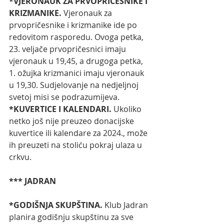
*VJERONAUK ZA PRVOPRIČESNIKE I 
KRIZMANIKE.
 Vjeronauk za 
prvopričesnike i krizmanike ide po 
redovitom rasporedu. Ovoga petka, 
23. veljače prvopričesnici imaju 
vjeronauk u 19,45, a drugoga petka, 
1. ožujka krizmanici imaju vjeronauk 
u 19,30. Sudjelovanje na nedjeljnoj 
svetoj misi se podrazumijeva. 
*KUVERTICE I KALENDARI. 
Ukoliko 
netko još nije preuzeo donacijske 
kuvertice ili kalendare za 2024., može 
ih preuzeti na stoliću pokraj ulaza u 
crkvu. 
*** JADRAN
*GODIŠNJA SKUPŠTINA. 
Klub Jadran 
planira godišnju skupštinu za sve 