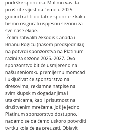
podrške sponzora. Molimo vas da 
proširite vijest da ćemo u 2025. 
godini tražiti dodatne sponzore kako 
bismo osigurali uspješnu sezonu za 
sve naše ekipe.
 Želim zahvaliti Akkodis Canada i 
Brianu Rogiću (našem predsjedniku) 
na potvrdi sponzorstva na Platinum 
razini za sezone 2025.-2027. Ovo 
sponzorstvo bit će usmjereno na 
našu seniorsku premijernu momčad 
i uključivat će sponzorstvo na 
dresovima, reklamne natpise na 
svim klupskim događanjima i 
utakmicama, kao i prisutnost na 
društvenim mrežama. Još je jedno 
Platinum sponzorstvo dostupno, i 
nadamo se da ćemo uskoro potvrditi 
tvrtku koja će ga preuzeti. Objavit 