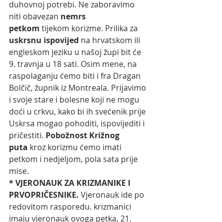
duhovnoj potrebi. Ne zaboravimo 
niti obavezan 
nemrs 
petkom
 tijekom korizme. Prilika za 
uskrsnu ispovijed
 na hrvatskom ili 
engleskom jeziku u našoj župi bit će 
9. travnja u 18 sati. Osim mene, na 
raspolaganju ćemo biti i fra Dragan 
Bolčič, župnik iz Montreala. Prijavimo 
i svoje stare i bolesne koji ne mogu 
doći u crkvu, kako bi ih svećenik prije 
Uskrsa mogao pohoditi, ispovijediti i 
pričestiti. 
Pobožnost Križnog 
puta
 kroz korizmu ćemo imati 
petkom i nedjeljom, pola sata prije 
mise.
* VJERONAUK ZA KRIZMANIKE I 
PRVOPRIČESNIKE. 
Vjeronauk ide po 
redovitom rasporedu. krizmanici 
imaju vjeronauk ovoga petka, 21. 