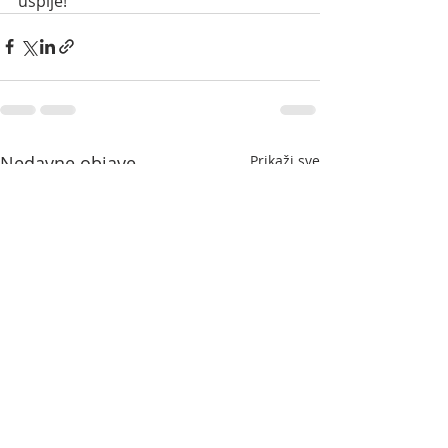
uspije!
Nedavne objave
Prikaži sve