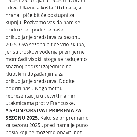
15:45 i 23. ožujka u 15:45 u dvorani 
crkve. Ulaznica košta 10 dolara, a 
hrana i piće bit će dostupni za 
kupnju. Pozivamo vas da nam se 
pridružite i podržite naše 
prikupljanje sredstava za sezonu 
2025. Ova sezona bit će vrlo skupa, 
jer su troškovi vođenja premijerne 
momčadi visoki, stoga se radujemo 
snažnoj podršci zajednice na 
klupskim događanjima za 
prikupljanje sredstava. Dođite 
bodriti našu Nogometnu 
reprezentaciju u četvrtfinalnim 
utakmicama protiv Francuske.
* SPONZORSTVA I PRIPREMA ZA 
SEZONU 2025. 
Kako se pripremamo 
za sezonu 2025., pred nama je puno 
posla koji ne možemo obaviti bez 