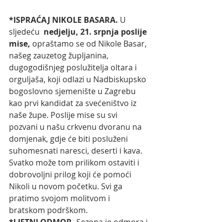
*ISPRAĆAJ NIKOLE BASARA. 
U 
sljedeću  
nedjelju, 21. srpnja poslije 
mise,
 opraštamo se od Nikole Basar, 
našeg zauzetog župljanina, 
dugogodišnjeg poslužitelja oltara i 
orguljaša, koji odlazi u Nadbiskupsko 
bogoslovno sjemenište u Zagrebu 
kao prvi kandidat za svećeništvo iz 
naše župe. Poslije mise su svi 
pozvani u našu crkvenu dvoranu na 
domjenak, gdje će biti posluženi 
suhomesnati naresci, deserti i kava. 
Svatko može tom prilikom ostaviti i 
dobrovoljni prilog koji će pomoći 
Nikoli u novom početku. Svi ga 
pratimo svojom molitvom i 
bratskom podrškom.
*LJETNI ODMOR. 
Sezona je odmora i 