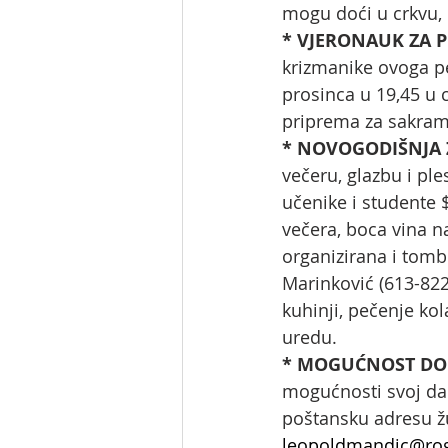
mogu doći u crkvu, d
* VJERONAUK ZA P
krizmanike ovoga pet
prosinca u 19,45 u 
priprema za sakram
* NOVOGODIŠNJA Z
večeru, glazbu i ples
učenike i studente 
večera, boca vina na
organizirana i tomb
Marinković (613-82
kuhinji, pečenje ko
uredu.
* MOGUĆNOST DON
mogućnosti svoj dar
poštansku adresu žu
leopoldmandic@ro