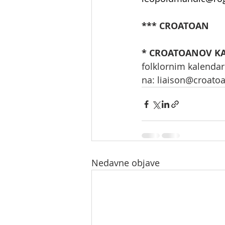
*** CROATOAN
* CROATOANOV KA
folklornim kalendaro
na: 
liaison@croatoa
Nedavne objave