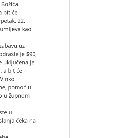
e Božića.
 bit će 
petak, 22. 
zumijeva kao 
zabavu uz 
odrasle je $90, 
e uključena je 
 a bit će 
 Vinko 
ane, pomoć u 
mo u župnom 
ste u 
slanja čeka na 
ebe.  