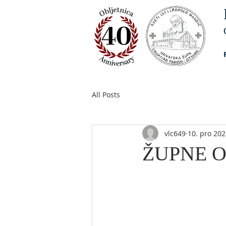
All Posts
vlc649
10. pro 202
ŽUPNE OB