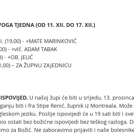
A TJEDNA (OD 11. XII. DO 17. XII.)
II. (19,00) - +MATE MARINKOVIĆ
9,00) - +vlč. ADAM TABAK
0) - +OB. JELIĆ
(11,00) – ZA ŽUPNU ZAJEDNICU
ISPOVIJED.
 U našoj župi će biti u srijedu, 13. prosinca
nju biti i fra Stipe Renić, župnik iz Montreala. Može s
leskom jeziku. Poslije ispovijedi će u 19 sati biti i sv
mio ostati bez božićne ispovijedi bez teškog razloga. 
mo za Božić. Ne zaboravimo prijaviti i naše bolesnike 