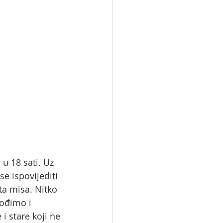
 u 18 sati. Uz 
e ispovijediti 
eta misa. Nitko 
Dođimo i 
i stare koji ne 