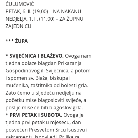
ĆULUMOVIĆ
PETAK, 6. II. (19,00) – NA NAKANU
NEDJELJA, 1. II. (11,00) – ZA ŽUPNU 
ZAJEDNICU
*** ŽUPA
* SVIJEĆNICA I BLAŽEVO. 
Ovoga nam 
tjedna dolaze
blagdan Prikazanja 
Gospodinovog ili Svijećnica, a potom 
i spomen sv. Blaža, biskupa i 
mučenika, zaštitnika od bolesti grla. 
Zato ćemo u sljedeću nedjelju na 
početku mise blagosloviti svijeće, a 
poslije mise će biti blagoslov grla.
* PRVI PETAK I SUBOTA. 
Ovoga je 
tjedna prvi petak u mjesecu, dan 
posvećen Presvetom Srcu Isusovu i 
sakramentu ispovijedi. Prilika za 