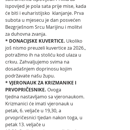
ispovijed je pola sata prije mise, kada 
će biti i euharistijsko  klanjanje. Prva 
subota u mjesecu je dan posvećen 
Bezgrješnom Srcu Marijinu i molitvi 
za duhovna zvanja. 
* DONACIJSKE KUVERTICE. 
Ukoliko 
još nismo preuzeli kuvertice za 2026., 
potražimo ih na stoliću kod ulaza u 
crkvu. Zahvaljujemo svima na 
dosadašnjem doprinosu kojim 
podržavate našu župu. 
* VJERONAUK ZA KRIZMANIKE I 
PRVOPRIČESNIKE. 
Ovoga 
tjedna
nastavljamo
sa vjeronaukom. 
Krizmanici će imati vjeronauk u 
petak, 6. veljače u 19,30, a 
prvopričesnici tjedan nakon toga, u 
petak 13. veljače u 