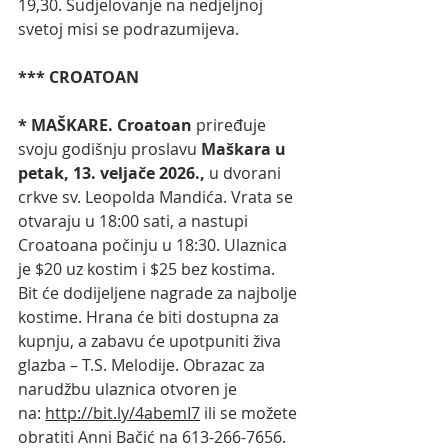
19,30.
Sudjelovanje na nedjeljnoj 
svetoj misi se podrazumijeva. 
*** CROATOAN
* MAŠKARE. Croatoan 
priređuje 
svoju godišnju proslavu
 Maškara u 
petak, 13. veljače 2026., 
u dvorani 
crkve sv. Leopolda Mandića. Vrata se 
otvaraju u 18:00 sati, a nastupi 
Croatoana počinju u 18:30. Ulaznica 
je $20 uz kostim i $25 bez kostima. 
Bit će dodijeljene nagrade za najbolje 
kostime. Hrana će biti dostupna za 
kupnju, a zabavu će upotpuniti živa 
glazba – T.S. Melodije. Obrazac za 
narudžbu ulaznica otvoren je 
na: 
http://bit.ly/4abemI7
 ili se možete 
obratiti Anni Bačić
na 613-266-7656. 