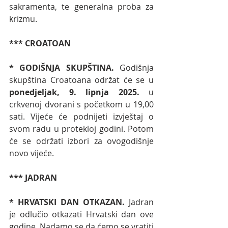
sakramenta, te generalna proba za 
krizmu. 
*** CROATOAN
* GODIŠNJA SKUPŠTINA. 
Godišnja 
skupština Croatoana održat će se u 
ponedjeljak, 9. lipnja 2025. 
u 
crkvenoj dvorani s početkom u 19,00 
sati. Vijeće će podnijeti izvještaj o 
svom radu u protekloj godini. Potom 
će se održati izbori za ovogodišnje 
novo vijeće. 
*** JADRAN
* HRVATSKI DAN OTKAZAN. 
Jadran 
je odlučio otkazati Hrvatski dan ove 
godine. Nadamo se da ćemo se vratiti 