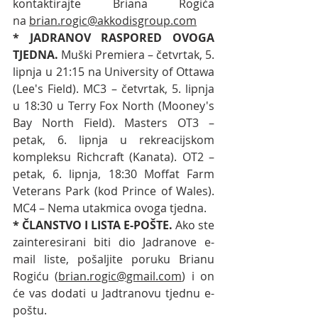
kontaktirajte Briana Rogića 
na 
brian.rogic@akkodisgroup.com
* JADRANOV RASPORED OVOGA 
TJEDNA.
 Muški Premiera – četvrtak, 5. 
lipnja u 21:15 na University of Ottawa 
(Lee's Field). MC3 – četvrtak, 5. lipnja 
u 18:30 u Terry Fox North (Mooney's 
Bay North Field). Masters OT3 – 
petak, 6. lipnja u rekreacijskom 
kompleksu Richcraft (Kanata). OT2 – 
petak, 6. lipnja, 18:30 Moffat Farm 
Veterans Park (kod Prince of Wales). 
MC4 – Nema utakmica ovoga tjedna. 
* ČLANSTVO I LISTA E-POŠTE. 
Ako ste 
zainteresirani biti dio Jadranove e-
mail liste, pošaljite poruku Brianu 
Rogiću (
brian.rogic@gmail.com
) i on 
će vas dodati u Jadtranovu tjednu e-
poštu. 