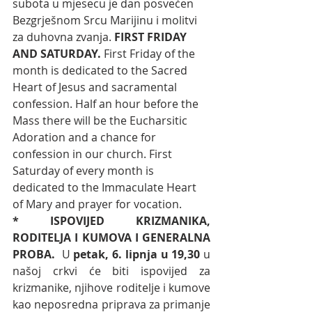
subota u mjesecu je dan posvećen 
Bezgrješnom Srcu Marijinu i molitvi 
za duhovna zvanja. 
FIRST FRIDAY 
AND SATURDAY. 
First Friday of the 
month is dedicated to the Sacred 
Heart of Jesus and sacramental 
confession. Half an hour before the 
Mass there will be the Eucharsitic 
Adoration and a chance for 
confession in our church. First 
Saturday of every month is 
dedicated to the Immaculate Heart 
of Mary and prayer for vocation.
* ISPOVIJED KRIZMANIKA, 
RODITELJA I KUMOVA I GENERALNA 
PROBA. 
 U 
petak, 6. lipnja u 19,30
 u 
našoj crkvi će biti ispovijed za 
krizmanike, njihove roditelje i kumove 
kao neposredna priprava za primanje 