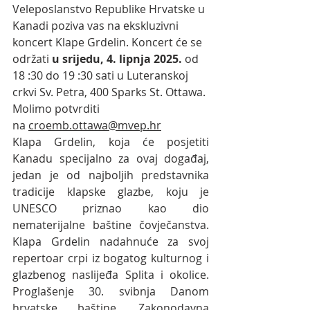
Veleposlanstvo Republike Hrvatske u 
Kanadi poziva vas na ekskluzivni 
koncert Klape Grdelin. Koncert će se 
održati 
u srijedu, 4. lipnja 2025.
 od 
18 :30 do 19 :30 sati u Luteranskoj 
crkvi Sv. Petra, 400 Sparks St. Ottawa. 
Molimo potvrditi 
na 
croemb.ottawa@mvep.hr
Klapa Grdelin, koja će posjetiti 
Kanadu specijalno za ovaj događaj, 
jedan je od najboljih predstavnika 
tradicije klapske glazbe, koju je 
UNESCO priznao kao dio 
nematerijalne baštine čovječanstva. 
Klapa Grdelin nadahnuće za svoj 
repertoar crpi iz bogatog kulturnog i 
glazbenog naslijeđa Splita i okolice. 
Proglašenje 30. svibnja Danom 
hrvatske baštine, Zakonodavna 